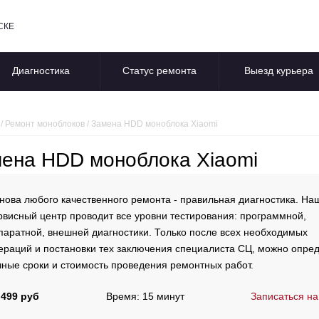
СКЕ
Диагностика
Статус ремонта
Выезд курьера
/
Ремонт моноблоков
/
Замена HDD моноблока Xiaomi
ена HDD моноблока Xiaomi
нова любого качественного ремонта - правильная диагностика. На
рвисный центр проводит все уровни тестирования: программной,
паратной, внешней диагностики. Только после всех необходимых
ераций и постановки тех заключения специалиста СЦ, можно опре
чные сроки и стоимость проведения ремонтных работ.
 499 руб
Время: 15 минут
Записаться на