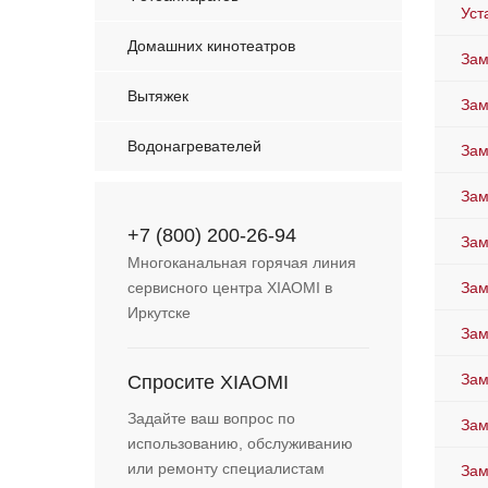
Уст
Домашних кинотеатров
Зам
Вытяжек
Зам
Водонагревателей
Зам
Зам
+7 (800) 200-26-94
Зам
Многоканальная горячая линия
сервисного центра XIAOMI в
Зам
Иркутске
Зам
Зам
Спросите XIAOMI
Задайте ваш вопрос по
Зам
использованию, обслуживанию
или ремонту специалистам
Зам