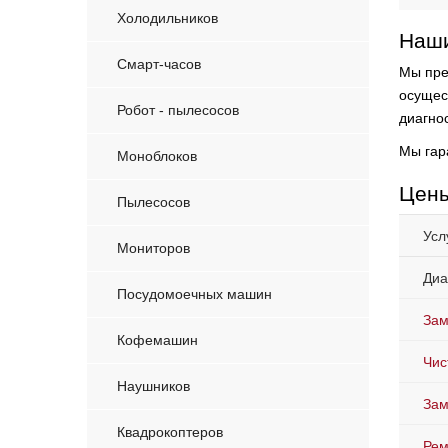
Холодильников
Наши
Смарт-часов
Мы пре
осущес
Робот - пылесосов
диагнос
Мы гар
Моноблоков
Цены
Пылесосов
Усл
Мониторов
Диа
Посудомоечных машин
Зам
Кофемашин
Чис
Наушников
Зам
Квадрокоптеров
Рем