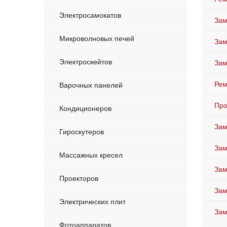
Электросамокатов
Зам
Микроволновых печей
Зам
Электроскейтов
Зам
Рем
Варочных панелей
Про
Кондиционеров
Зам
Гироскутеров
За
Массажных кресел
Зам
Проекторов
Зам
Электрических плит
Зам
Фотоаппаратов