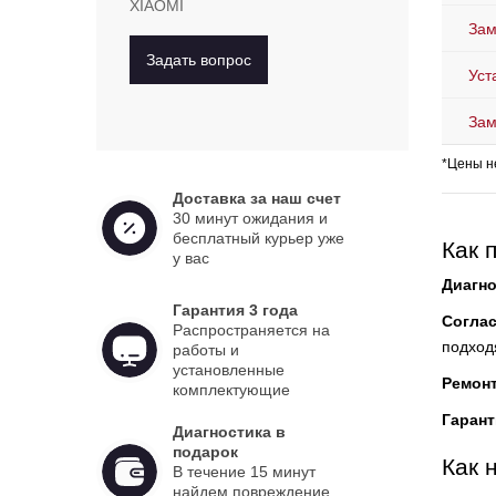
XIAOMI
Зам
Задать вопрос
Уст
Зам
*Цены н
Доставка за наш счет
30 минут ожидания и
бесплатный курьер уже
Как 
у вас
Диагно
Гарантия 3 года
Согла
Распространяется на
подход
работы и
установленные
Ремон
комплектующие
Гарант
Диагностика в
подарок
Как 
В течение 15 минут
найдем повреждение